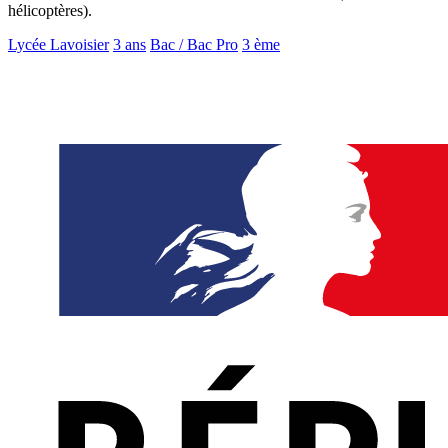
hélicoptères).
Lycée Lavoisier
3 ans
Bac / Bac Pro
3 ème