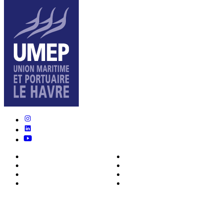
Nous connaître
Formations
Actualités
0ffres d’emploi
Écosystème
Déposer votre CV
Métiers
Contact