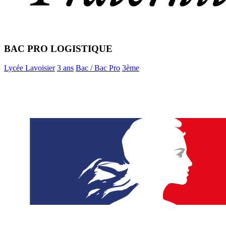
BAC PRO LOGISTIQUE
Lycée Lavoisier
3 ans
Bac / Bac Pro
3ème