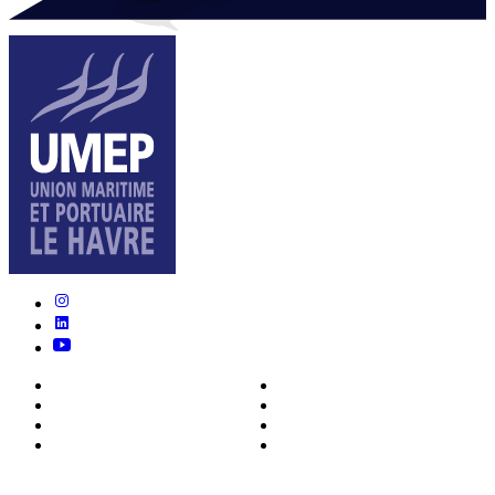
Nous connaître
Formations
Actualités
0ffres d’emploi
Écosystème
Déposer votre CV
Métiers
Contact