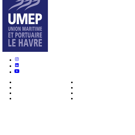
Nous connaître
Formations
Actualités
0ffres d’emploi
Écosystème
Déposer votre CV
Métiers
Contact