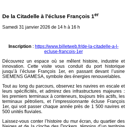
er
De la Citadelle à l’écluse François 1
Samedi 31 janvier 2026 de 14 h à 16 h
Inscription
:
https://www.billetweb.fr/de-la-citadelle-a-l-
ecluse-francois-1er
Découvrez un espace où se mêlent histoire, industrie et
innovation. Cette visite vous conduit du port historique
jusqu’à l’écluse François 1
er
, en passant devant l’usine
SIEMENS GAMESA, symbole des énergies renouvelables.
Tout au long du parcours, observez les navires en escale et
leurs spécificités, et admirez des infrastructures majeures :
les premiers terminaux à conteneurs, toujours très actifs, les
terminaux pétroliers, et l’impressionnante écluse François
1
er
, qui voit passer chaque année près de 1 500 navires et
500 unités fluviales.
Laissez-vous conter l’histoire du mur écran, du quartier des
Neiges et de la cloche des Dockers, témoins d’un territoire