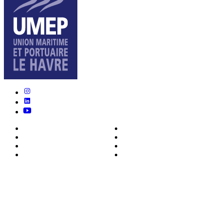
Nous connaître
Formations
Actualités
0ffres d’emploi
Écosystème
Déposer votre CV
Métiers
Contact