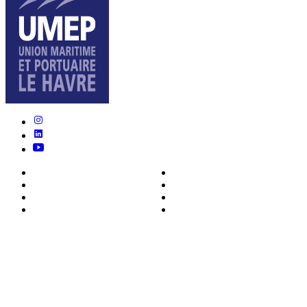
Nous connaître
Formations
Actualités
0ffres d’emploi
Écosystème
Déposer votre CV
Métiers
Contact