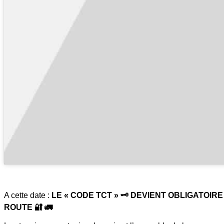
A cette date :
LE « CODE TCT » 🗝️ DEVIENT OBLIGATO
ROUTE 🔐 🚛