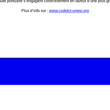
uté portuaire s’engagent collectivement en faveur d’une plus 
Plus d’info sur :
www.codetct-umep.org