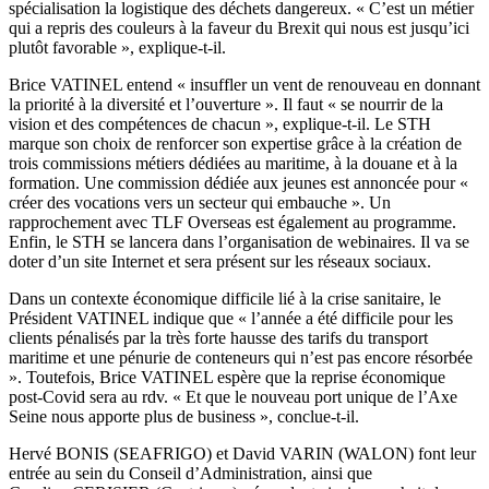
spécialisation la logistique des déchets dangereux. « C’est un métier
qui a repris des couleurs à la faveur du Brexit qui nous est jusqu’ici
plutôt favorable », explique-t-il.
Brice VATINEL entend « insuffler un vent de renouveau en donnant
la priorité à la diversité et l’ouverture ». Il faut « se nourrir de la
vision et des compétences de chacun », explique-t-il. Le STH
marque son choix de renforcer son expertise grâce à la création de
trois commissions métiers dédiées au maritime, à la douane et à la
formation. Une commission dédiée aux jeunes est annoncée pour «
créer des vocations vers un secteur qui embauche ». Un
rapprochement avec TLF Overseas est également au programme.
Enfin, le STH se lancera dans l’organisation de webinaires. Il va se
doter d’un site Internet et sera présent sur les réseaux sociaux.
Dans un contexte économique difficile lié à la crise sanitaire, le
Président VATINEL indique que « l’année a été difficile pour les
clients pénalisés par la très forte hausse des tarifs du transport
maritime et une pénurie de conteneurs qui n’est pas encore résorbée
». Toutefois, Brice VATINEL espère que la reprise économique
post-Covid sera au rdv. « Et que le nouveau port unique de l’Axe
Seine nous apporte plus de business », conclue-t-il.
Hervé BONIS (SEAFRIGO) et David VARIN (WALON) font leur
entrée au sein du Conseil d’Administration, ainsi que