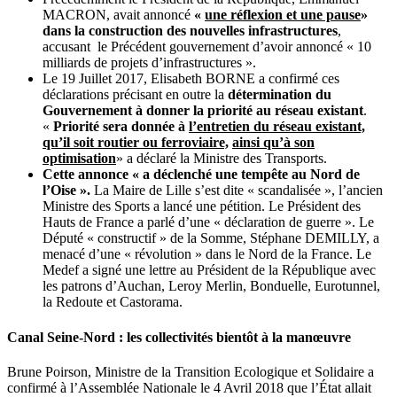
MACRON, avait annoncé
«
une réflexion et une pause
»
dans la construction des nouvelles infrastructures
,
accusant le Précédent gouvernement d’avoir annoncé « 10
milliards de projets d’infrastructures ».
Le 19 Juillet 2017, Elisabeth BORNE a confirmé ces
déclarations précisant en outre la
détermination du
Gouvernement à donner la priorité au réseau existant
.
«
Priorité sera donnée à
l’entretien du réseau existant,
qu’il soit routier ou ferroviaire,
ainsi qu’à son
optimisation
» a déclaré la Ministre des Transports.
Cette annonce « a déclenché une tempête au Nord de
l’Oise ».
La Maire de Lille s’est dite « scandalisée », l’ancien
Ministre des Sports a lancé une pétition. Le Président des
Hauts de France a parlé d’une « déclaration de guerre ». Le
Député « constructif » de la Somme, Stéphane DEMILLY, a
menacé d’une « révolution » dans le Nord de la France. Le
Medef a signé une lettre au Président de la République avec
les patrons d’Auchan, Leroy Merlin, Bonduelle, Eurotunnel,
la Redoute et Castorama.
Canal Seine-Nord : les collectivités bientôt à la manœuvre
Brune Poirson, Ministre de la Transition Ecologique et Solidaire a
confirmé à l’Assemblée Nationale le 4 Avril 2018 que l’État allait