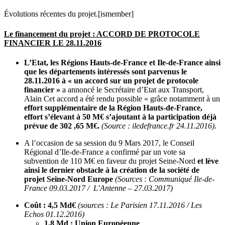
Évolutions récentes du projet.
[ismember]
Le financement du projet : ACCORD DE PROTOCOLE
FINANCIER LE 28.11.2016
L’Etat, les Régions Hauts-de-France et Ile-de-France ainsi
que les départements intéressés sont parvenus le
28.11.2016 à « un accord sur un projet de protocole
financier »
a annoncé le Secrétaire d’Etat aux Transport,
Alain Cet accord a été rendu possible « grâce notamment à un
effort supplémentaire de la Région Hauts-de-France,
effort s’élevant à 50 M€ s’ajoutant à la participation déjà
prévue de 302 ,65 M€.
(Source : iledefrance.fr 24.11.2016).
A l’occasion de sa session du 9 Mars 2017, le Conseil
Régional d’Ile-de-France a confirmé par un vote sa
subvention de 110 M€ en faveur du projet Seine-Nord
et lève
ainsi le dernier obstacle à la création de la société de
projet Seine-Nord Europe
(Sources : Communiqué Ile-de-
France 09.03.2017 / L’Antenne – 27.03.2017
)
Coût : 4,5 Md€
(sources : Le Parisien 17.11.2016 / Les
Echos 01.12.2016)
1,8 Md : Union Européenne