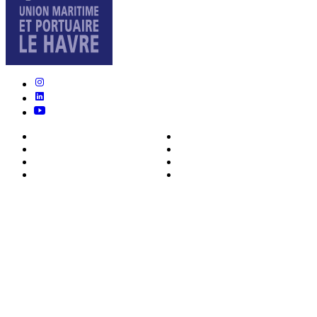
Nous connaître
Formations
Actualités
0ffres d’emploi
Écosystème
Déposer votre CV
Métiers
Contact