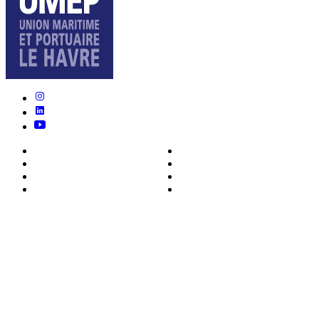
Nous connaître
Formations
Actualités
0ffres d’emploi
Écosystème
Déposer votre CV
Métiers
Contact