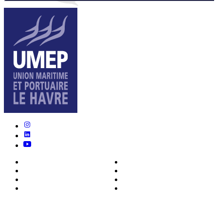
Nous connaître
Formations
Actualités
0ffres d’emploi
Écosystème
Déposer votre CV
Métiers
Contact