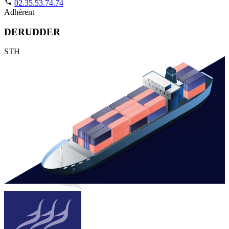
02.35.53.74.74
Adhérent
DERUDDER
STH