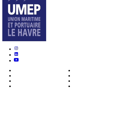
Nous connaître
Formations
Actualités
0ffres d’emploi
Écosystème
Déposer votre CV
Métiers
Contact