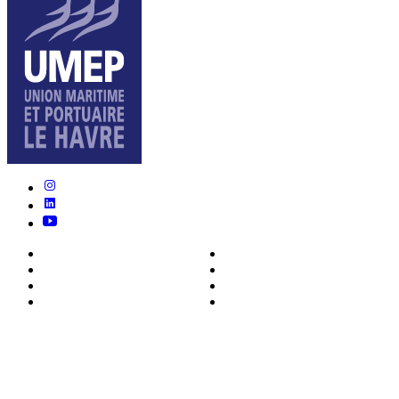
Nous connaître
Formations
Actualités
0ffres d’emploi
Écosystème
Déposer votre CV
Métiers
Contact