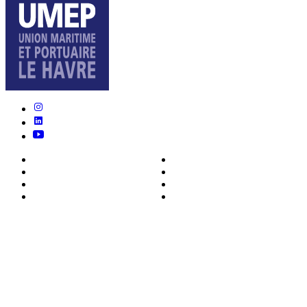
Nous connaître
Formations
Actualités
0ffres d’emploi
Écosystème
Déposer votre CV
Métiers
Contact