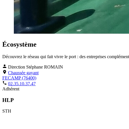
Écosystème
Découvrez le réseau qui fait vivre le port : des entreprises compl
Direction
Stéphane ROMAIN
Chaussée gayant
FECAMP (76400)
02.35.10.37.47
Adhérent
HLP
STH