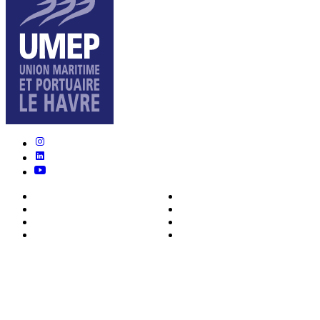
Nous connaître
Formations
Actualités
0ffres d’emploi
Écosystème
Déposer votre CV
Métiers
Contact