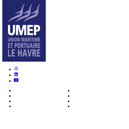
Nous connaître
Formations
Actualités
0ffres d’emploi
Écosystème
Déposer votre CV
Métiers
Contact