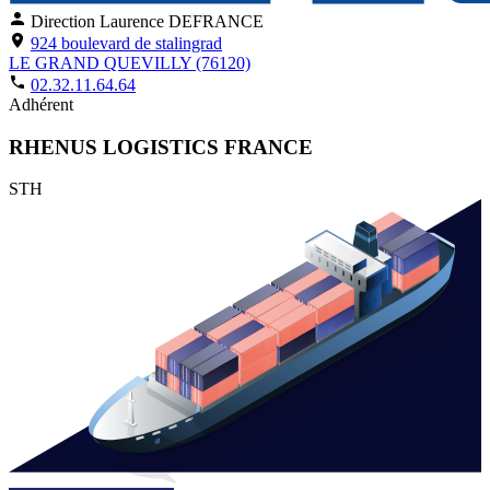
Direction
Laurence DEFRANCE
924 boulevard de stalingrad
LE GRAND QUEVILLY (76120)
02.32.11.64.64
Adhérent
RHENUS LOGISTICS FRANCE
STH