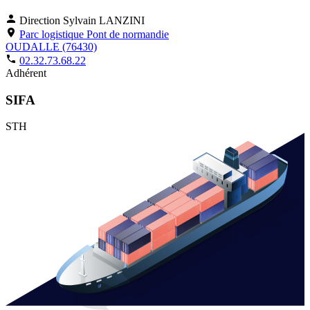
Direction
Sylvain LANZINI
Parc logistique Pont de normandie
OUDALLE (76430)
02.32.73.68.22
Adhérent
SIFA
STH