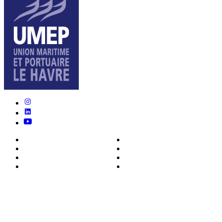
Nous connaître
Formations
Actualités
0ffres d’emploi
Écosystème
Déposer votre CV
Métiers
Contact