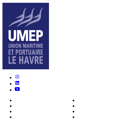
Nous connaître
Formations
Actualités
0ffres d’emploi
Écosystème
Déposer votre CV
Métiers
Contact