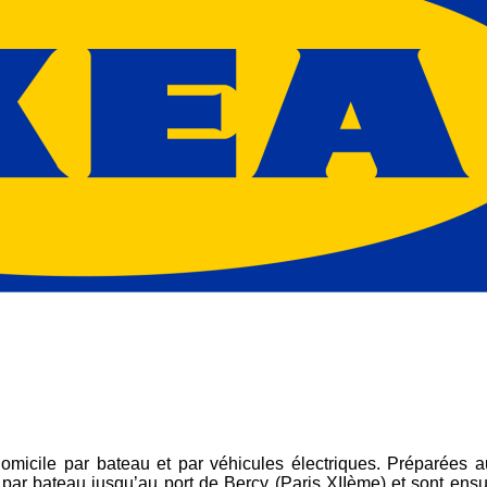
omicile par bateau et par véhicules électriques. Préparées
a
 par bateau jusqu’au port de Bercy
(Paris XIIème) et sont ens