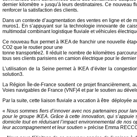
dernier kilomètre »
jusqu’à leurs destinataires. Ce nouveau fl
renforcer la satisfaction des clients.
Dans un contexte d’augmentation des ventes en ligne
et de 
muros1. En s’appuyant sur la
technologie innovante de cai
multimodal
combinant logistique fluviale et véhicules électriq
Ce nouveau flux permet à IKEA de franchir une nouvelle
étap
CO2 que le routier pour une
tonne transportée2. Il réduit le nombre de kilomètres
parcourus
tous ses clients parisiens en camion
électrique pour le dernier
L’utilisation de la Seine permet à IKEA d’éviter la
congestion
solution3.
La Région Île-de-France soutient ce projet financièrement,
au
Voies navigables de France
(VNF)4 et par le soutien au déve
Par la suite, cette liaison fluviale a vocation à être d
éployée au
«
Nous sommes fiers d’innover avec nos partenaires pour
lan
pour le groupe IKEA.
Grâce à cette innovation, qui s’appuie 
domicile tout en réduisant l’impact environnemental
de nos op
leur accompagnement et leur soutien
»
précise Emma RECCO, D