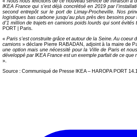
«
Nous nous félicitons de ce nouveau service de
livraison à 
IKEA France qui s’est déjà
concrétisé en 2019 par l’installa
second
entrepôt sur le port de Limay-Procheville.
Nos princ
logistiques bas carbone jusqu’au plus
près des besoins pour 
d’1 million de trajets
en camions poids lourds qui sont évités 
PORT | Paris.
«
Paris s’est construite grâce et autour de la Seine. Au
coeur d
camions
» déclare Pierre
RABADAN, adjoint à la maire de P
une
option mais une nécessité pour la Ville de Paris et nou
développé par IKEA France est un exemple
parfait de ce que
».
Source : Communiqué de Presse IKEA – HAROPA PORT 14.1