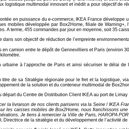
ux logistique
multimodal innovant et inédit a pour objectif de r
montée en puissance du e-commerce, IKEA France
développe un
sses mobiles développée
par Box2Home, filiale de Warning+, 
ues.
A terme, 455 commandes par jour en moyenne, soit 35
cais
e dans son objectif de réduction de l’empreinte
environnemental
 en camion entre le dépôt de Gennevilliers et
Paris (environ 3
 kilomètre.
 urbaine à l’approche de Paris et ainsi sécuriser
le délai de 
 titre de sa Stratégie régionale pour le fret
et la logistique, 
loppement de la solution
et du conteneur multimodal de Box2ho
 départ du Centre de Distribution Client
IKEA au port de Limay (
cer la livraison de nos clients parisiens via la Seine !
IKEA Fran
sur les caisses
mobiles de Box2Home, nous franchissons une
érations. Je tiens à remercier la Ville de Paris,
HAROPA PORT, 
irectrice de la stratégie et du
développement de l’activité de