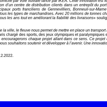
domicile par voie fluviale lancé par IKEA.
Cette innovation est l
tion d’un centre de
distribution clients dans un entrepôt du por
ipaux ports franciliens de Gennevilliers, Bonneuil-
sur-Marne
tous les types de marchandises.
Avec 20 millions de tonnes c
tous les ans
tout en améliorant la fiabilité des livraisons
» souli
e la ville, le fleuve nous permet de mettre en
place un transport
aris chargé des
sports, des jeux olympiques et paralympiques 
s
encouragerons chaque projet allant dans ce sens. Ce
projet
 nous souhaitons soutenir et développer
à l’avenir. Une innovatio
2.2022.