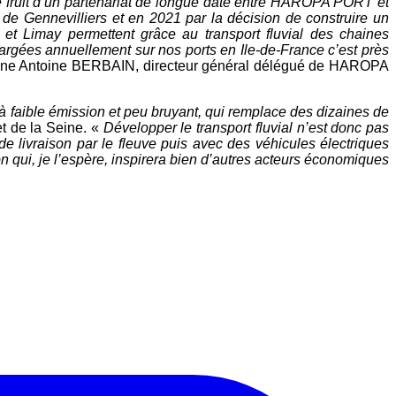
e fruit d’un partenariat de longue
date entre HAROPA PORT et
t de Gennevilliers
et en 2021 par la décision de construire un
 et Limay permettent grâce au transport
fluvial des chaines
hargées annuellement sur
nos ports en Ile-de-France c’est près
gne
Antoine BERBAIN, directeur général délégué de
HAROPA
 à faible émission et peu bruyant,
qui remplace des dizaines de
et de la
Seine. «
Développer le transport fluvial n’est donc pas
 de livraison par le fleuve puis avec des véhicules
électriques
n qui, je l’espère, inspirera bien
d’autres acteurs économiques