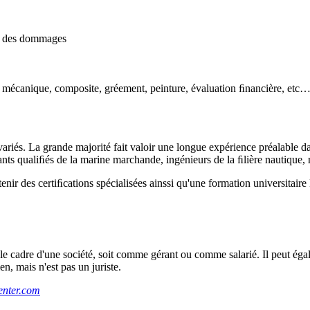
ant des dommages
x. mécanique, composite, gréement, peinture, évaluation ﬁnancière, etc…
ariés. La grande majorité fait valoir une longue expérience préalable dans
ants qualiﬁés de la marine marchande, ingénieurs de la ﬁlière nautique, n
btenir des certiﬁcations spécialisées ainssi qu'une formation universita
 le cadre d'une société, soit comme gérant ou comme salarié. Il peut éga
n, mais n'est pas un juriste.
enter.com