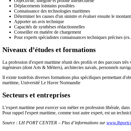
Objectivité, intégrité et probité intellectuelle
Déplacements lointains possibles
Connaissance des technologies maritimes
Déterminer les causes d'un sinistre et évaluer ensuite le mont
Apporter un avis technique
Capacités de synthèses rédactionnelles
Conseiller en matière de chargement
Pour experts spécialistes connaissances techniques précises (e
Niveaux d’études et formations
La profession d'expert maritime réunit des proﬁls et des parcours très v
ingénieurs (dont Arts & Métiers), architectes navals, personnels navig
Il existe toutefois diverses formations plus spéciﬁques permettant d'o
maritime, Université Le Havre Normandie
Secteurs et entreprises
L'expert maritime peut exercer son métier en profession libérale, dans
Pour rappel l'expert maritime, comme tout autre expert, est un technicie
Source : LH PORT CENTER – Plus d’informations sur
www.lhportc