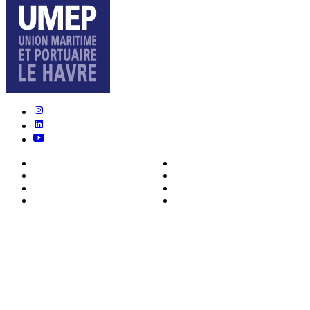
Nous connaître
Formations
Actualités
0ffres d’emploi
Écosystème
Déposer votre CV
Métiers
Contact