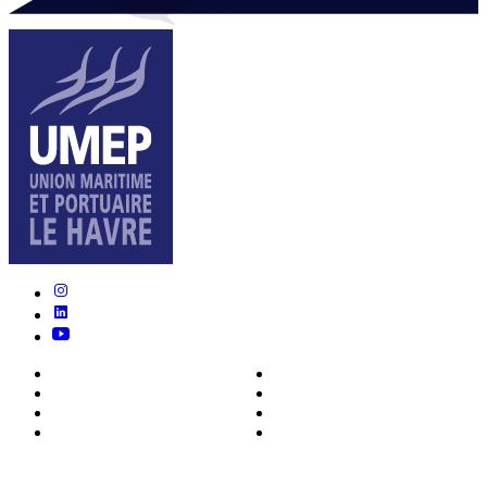
Nous connaître
Formations
Actualités
0ffres d’emploi
Écosystème
Déposer votre CV
Métiers
Contact