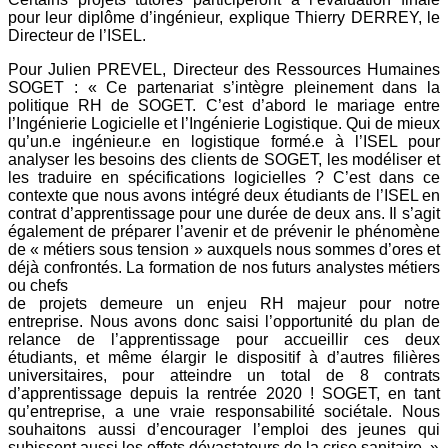
pour leur diplôme d’ingénieur, explique Thierry DERREY, le
Directeur de l’ISEL.
Pour Julien PREVEL, Directeur des Ressources Humaines
SOGET : « Ce partenariat s’intègre pleinement dans la
politique
RH de SOGET. C’est d’abord le mariage entre
l’Ingénierie Logicielle et l’Ingénierie Logistique. Qui de mieux
qu’un.e
ingénieur.e en logistique formé.e à l’ISEL pour
analyser les besoins des clients de SOGET, les modéliser et
les traduire en
spécifications logicielles ? C’est dans ce
contexte que nous avons intégré deux étudiants de l’ISEL en
contrat d’apprentissage
pour une durée de deux ans. Il s’agit
également de préparer l’avenir et de prévenir le phénomène
de « métiers
sous tension » auxquels nous sommes d’ores et
déjà confrontés. La formation de nos futurs analystes métiers
ou chefs
de projets demeure un enjeu RH majeur pour notre
entreprise. Nous avons donc saisi l’opportunité du plan de
relance
de l’apprentissage pour accueillir ces deux
étudiants, et même élargir le dispositif à d’autres filières
universitaires, pour
atteindre un total de 8 contrats
d’apprentissage depuis la rentrée 2020 ! SOGET, en tant
qu’entreprise, a une vraie responsabilité
sociétale. Nous
souhaitons aussi d’encourager l’emploi des jeunes qui
subissent aussi les effets dévastateurs
de la crise sanitaire. »