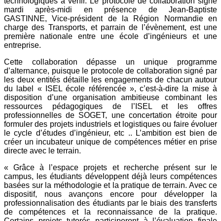
technologiques à venir. Le protocole
de collaboration signé
mardi après-midi en présence de Jean-Baptiste
GASTINNE,
Vice-président de la Région Normandie en
charge des Transports, et parrain de l’évènement,
est une
première nationale entre une école d’ingénieurs et une
entreprise.
Cette collaboration dépasse un unique programme
d’alternance, puisque le protocole de collaboration signé par
les deux
entités détaille les engagements de chacun autour
du label « ISEL école référencée », c’est-à-dire la mise à
disposition
d’une organisation ambitieuse combinant les
ressources pédagogiques de l’ISEL et les offres
professionnelles de SOGET,
une concertation étroite pour
formuler des projets industriels et logistiques ou faire évoluer
le cycle d’études d’ingénieur,
etc .. L’ambition est bien de
créer un incubateur unique de compétences métier en prise
directe avec le terrain.
« Grâce à l’espace projets et recherche présent sur le
campus, les étudiants développent déjà leurs compétences
basées sur la
méthodologie et la pratique de terrain. Avec ce
dispositif, nous avançons encore pour développer la
professionnalisation des
étudiants par le biais des transferts
de compétences et la reconnaissance de la pratique.
Certains projets tutorés participeront
à l’évaluation finale