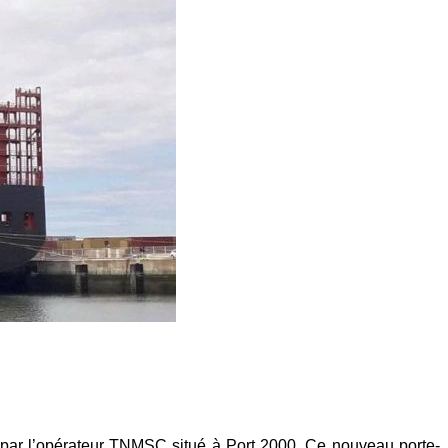
par l’opérateur TNMSC situé à Port 2000. Ce nouveau porte-