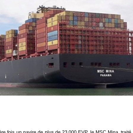
mière fois un navire de plus de 23.000 EVP, le MSC Mina, traité