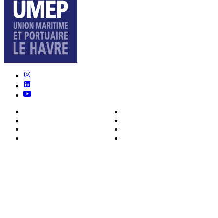
Nous connaître
Formations
Actualités
0ffres d’emploi
Écosystème
Déposer votre CV
Métiers
Contact