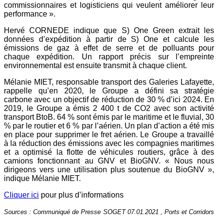
commissionnaires et logisticiens qui veulent améliorer leur
performance ».
Hervé CORNEDE indique que S) One Green extrait les
données d’expédition à partir de S) One et calcule les
émissions de gaz à effet de serre et de polluants pour
chaque expédition. Un rapport précis sur l’empreinte
environnemental est
ensuite transmit à chaque client.
Mélanie MIET, responsable transport des Galeries Lafayette,
rappelle qu’en 2020, le Groupe a défini sa stratégie
carbone
avec un objectif de réduction de 30 % d’ici 2024. En
2019, le Groupe a émis 2 400 t de CO2 avec son activité
transport
BtoB. 64 % sont émis par le maritime et le fluvial, 30
% par le routier et 6 % par l’aérien. Un plan d’action a été mis
en
place pour supprimer le fret aérien. Le Groupe a travaillé
à la réduction des émissions avec les compagnies maritimes
et a
optimisé la flotte de véhicules routiers, grâce à des
camions fonctionnant au GNV et BioGNV. « Nous nous
dirigeons vers
une utilisation plus soutenue du BioGNV »,
indique Mélanie MIET.
Cliquer ici
pour plus d’informations
Sources : Communiqué de Presse SOGET 07.01.2021 , Ports et Corridors