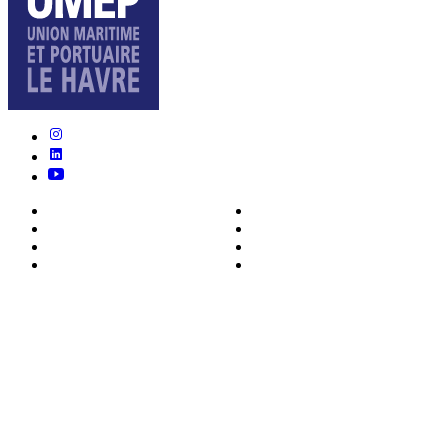
Nous connaître
Formations
Actualités
0ffres d’emploi
Écosystème
Déposer votre CV
Métiers
Contact