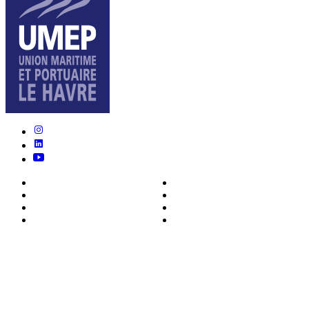
Nous connaître
Formations
Actualités
0ffres d’emploi
Écosystème
Déposer votre CV
Métiers
Contact