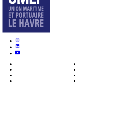
Nous connaître
Formations
Actualités
0ffres d’emploi
Écosystème
Déposer votre CV
Métiers
Contact