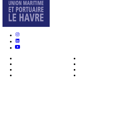
Nous connaître
Formations
Actualités
0ffres d’emploi
Écosystème
Déposer votre CV
Métiers
Contact