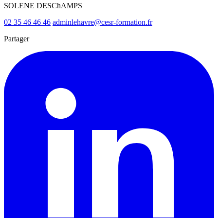
SOLENE DESChAMPS
02 35 46 46 46
adminlehavre@cesr-formation.fr
Partager