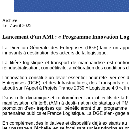
Archive
Le
7 avril 2025
Lancement d’un AMI : « Programme Innovation Logi
La Direction Générale des Entreprises (DGE) lance un appel
innovants à destination des acteurs de la logistique.
La filière logistique et transport de marchandise est conf
réindustrialisation, compétitivité, amélioration des conditions de 
L’innovation constitue un levier essentiel pour rele- ver ces de
Entreprises (DGE), et des Infrastructures, des Transports et 
abouti sur l’Appel à Projets France 2030 « Logistique 4.0 », fi
Dans cette dynamique et conformément aux objectifs de la Fe
manifestation d’intérêt (AMI) à desti- nation de startups et 
promotion d’en- treprises qui bénéficieront d’un program
partenaires publics et France Logistique. La DGE s’en- gage ainsi
En complément des initiatives et dispositifs déjà existants
leur passage à l’échelle, en se focalisant sur les principales p