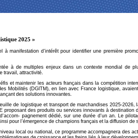
stique 2025 »
 à manifestation d’intérêt pour identifier une première pr
rontée à de multiples enjeux dans un contexte mondial de plu
travail, attractivité.
́fis et maintenir les acteurs français dans la compétition inte
des Mobilités (DGITM), en lien avec France logistique, avaient
nançant des solutions innovantes.
uille de logistique et transport de marchandises 2025-2026, la
PME proposant des produits ou services innovants à destination de
me d’accom- pagnement dédié, sur une durée d’un an. Le pil
 pour l’émergence de champions français et la diffusion de solut
 au niveau local ou national, ce programme accompagnera des acte
roblématiques de croissance et les freins liés à leur développem