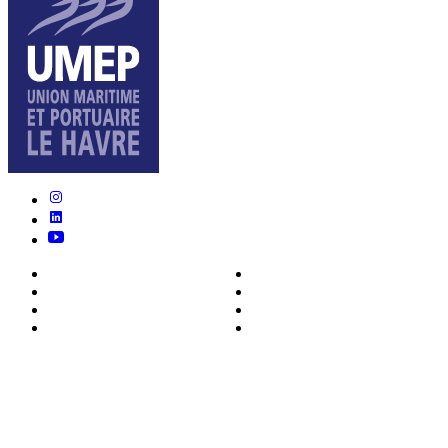
Nous connaître
Formations
Actualités
0ffres d’emploi
Écosystème
Déposer votre CV
Métiers
Contact