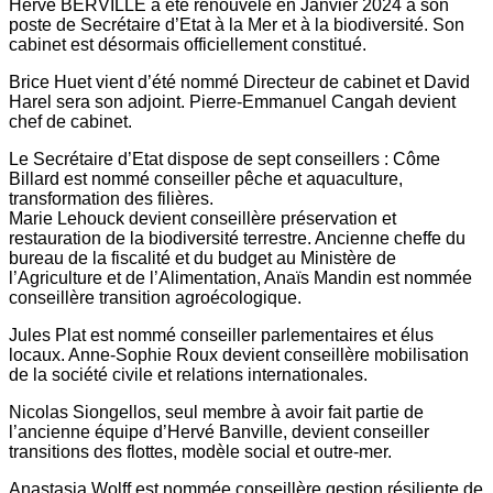
Hervé BERVILLE a été renouvelé en Janvier 2024 à son
poste de Secrétaire d’Etat à la Mer et à la biodiversité.
Son
cabinet est désormais officiellement constitué.
Brice Huet vient d’été nommé Directeur de cabinet et
David
Harel sera son adjoint. Pierre-Emmanuel Cangah
devient
chef de cabinet.
Le Secrétaire d’Etat dispose de sept conseillers :
Côme
Billard est nommé conseiller pêche et aquaculture,
transformation des filières.
Marie Lehouck devient conseillère préservation et
restauration
de la biodiversité terrestre. Ancienne cheffe
du
bureau de la fiscalité et du budget au Ministère de
l’Agriculture et de l’Alimentation,
Anaïs Mandin est nommée
conseillère transition agroécologique.
Jules Plat est nommé conseiller parlementaires et élus
locaux. Anne-Sophie Roux devient conseillère mobilisation
de la société civile et relations internationales.
Nicolas Siongellos, seul membre à avoir fait partie de
l’ancienne équipe d’Hervé Banville, devient conseiller
transitions des flottes, modèle social et outre-mer.
Anastasia Wolff est nommée conseillère gestion résiliente
de