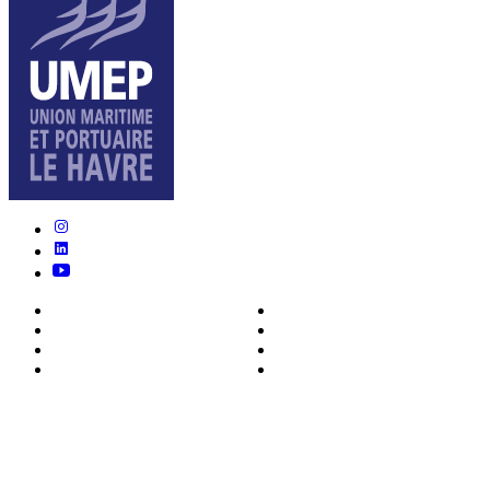
Nous connaître
Formations
Actualités
0ffres d’emploi
Écosystème
Déposer votre CV
Métiers
Contact