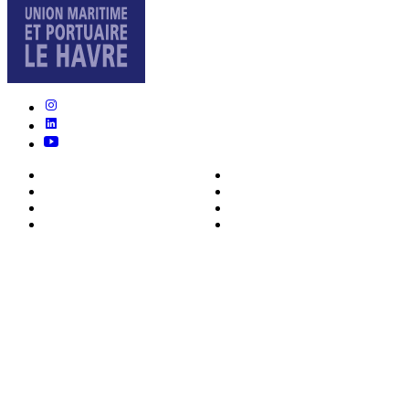
Nous connaître
Formations
Actualités
0ffres d’emploi
Écosystème
Déposer votre CV
Métiers
Contact