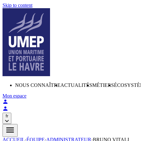
Skip to content
NOUS CONNAÎTRE
ACTUALITÉS
MÉTIERS
ÉCOSYSTÈ
Mon espace
fr
ACCUEIL
›
ÉQUIPE
›
ADMINISTRATEUR
›
BRUNO VITALI