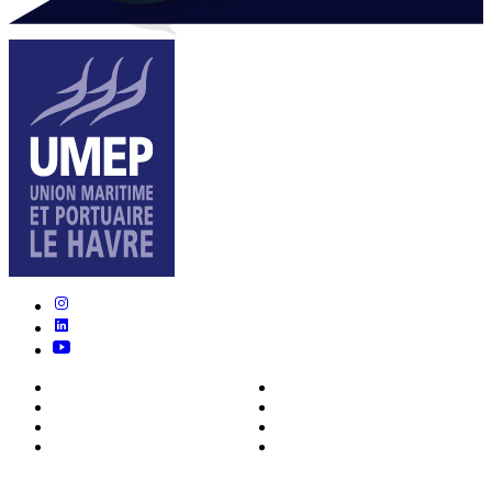
Nous connaître
Formations
Actualités
0ffres d’emploi
Écosystème
Déposer votre CV
Métiers
Contact