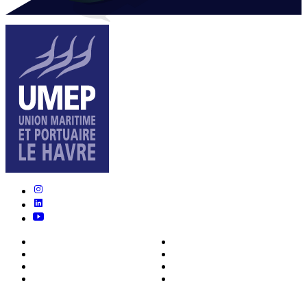
Nous connaître
Formations
Actualités
0ffres d’emploi
Écosystème
Déposer votre CV
Métiers
Contact