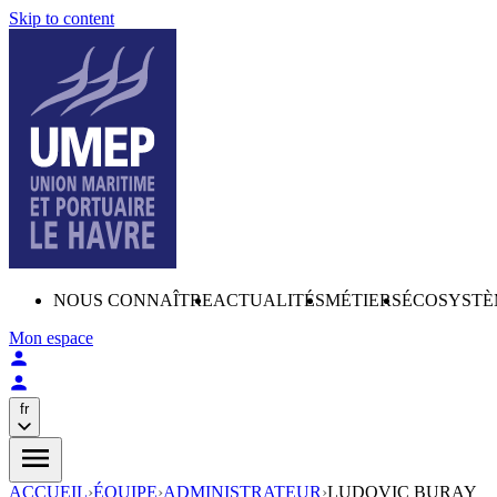
Skip to content
NOUS CONNAÎTRE
ACTUALITÉS
MÉTIERS
ÉCOSYSTÈ
Mon espace
fr
ACCUEIL
›
ÉQUIPE
›
ADMINISTRATEUR
›
LUDOVIC BURAY