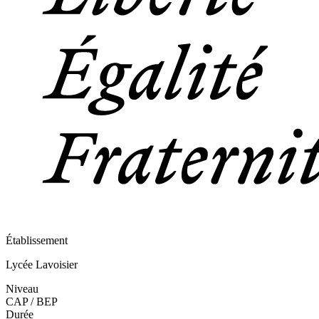
Établissement
Lycée Lavoisier
Niveau
CAP / BEP
Durée