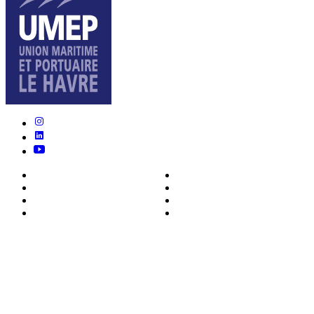
Nous connaître
Formations
Actualités
0ffres d’emploi
Écosystème
Déposer votre CV
Métiers
Contact