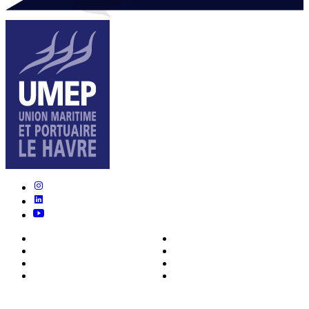
Nous connaître
Formations
Actualités
0ffres d’emploi
Écosystème
Déposer votre CV
Métiers
Contact