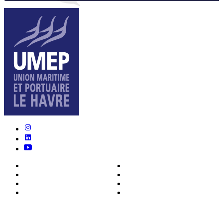
Nous connaître
Formations
Actualités
0ffres d’emploi
Écosystème
Déposer votre CV
Métiers
Contact