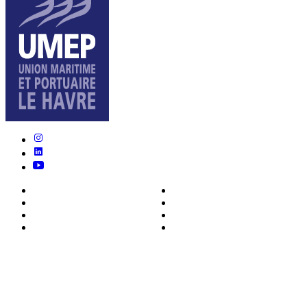
Nous connaître
Formations
Actualités
0ffres d’emploi
Écosystème
Déposer votre CV
Métiers
Contact