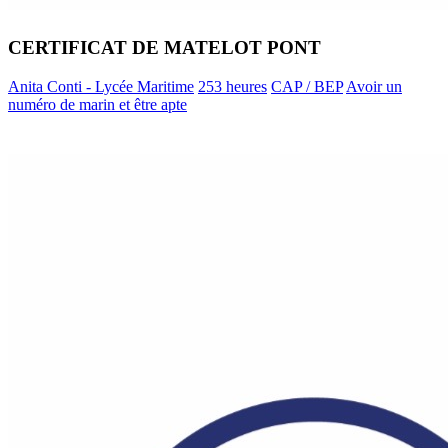
CERTIFICAT DE MATELOT PONT
Anita Conti - Lycée Maritime
253 heures
CAP / BEP
Avoir un
numéro de marin et être apte