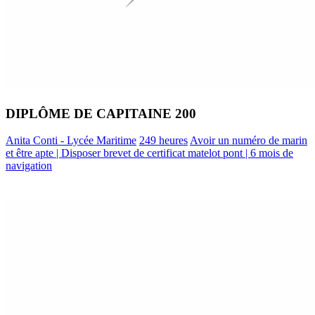
DIPLÔME DE CAPITAINE 200
Anita Conti - Lycée Maritime
249 heures
Avoir un numéro de marin
et être apte | Disposer brevet de certificat matelot pont | 6 mois de
navigation