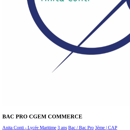
BAC PRO CGEM COMMERCE
Anita Conti - Lycée Maritime
3 ans
Bac / Bac Pro
3ème | CAP